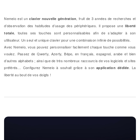
Nemeio est un
, fruit de 3 années de recherches et
clavier nouvelle génération
d’observation des habitudes d’usage des périphériques. Il propose une
liberté
, toutes ses touches sont personnalisables afin de s’adapter à son
totale
utilisateur. Un seul et unique clavier pour une combinaison infinie de possibilités.
Avec Nemeio, vous pouvez personnaliser facilement chaque touche comme vous
voulez. Passez de Qwerty, Azerty, Bépo, en français, espagnol, arabe et bien
d’autres alphabets ; ainsi que de très nombreux raccourcis de vos logiciels et sites
préférés… Configurez Nemeio à souhait grâce à son
. La
application dédiée
liberté au bout de vos doigts !